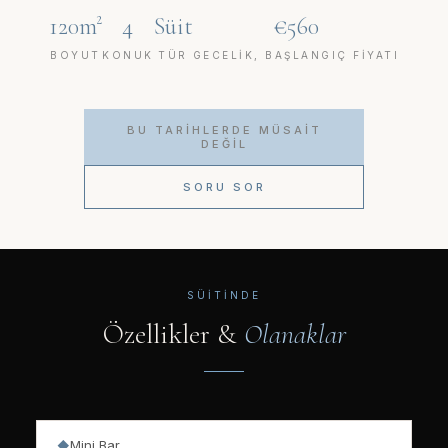
120m²
4
Süit
€560
BOYUT
KONUK
TÜR
GECELIK, BAŞLANGIÇ FIYATI
BU TARIHLERDE MÜSAIT
DEĞIL
SORU SOR
SÜITINDE
Özellikler &
Olanaklar
Mini Bar
◆