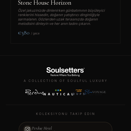
Stone House Horizon
Özel jakuzinizde dinlenirken günbatımının büyüleyici
renklerini hissedin, doğanın yatıştırıcı dinginliğiyle
sarmalanın. Gözlerden uzak terasınızda doğanın
melodisini dinleyin ve her anın tadını çıkarın.
€380
/ gece
A COLLECTION OF SOULFUL LUXURY
KONAKLAMANIZI AYIRTIN
—
—
KOLEKSIYONU TAKIP EDIN
GIRIŞ
ÇIKIŞ
—
—
Perdue Hotel
GECE
MISAFIR