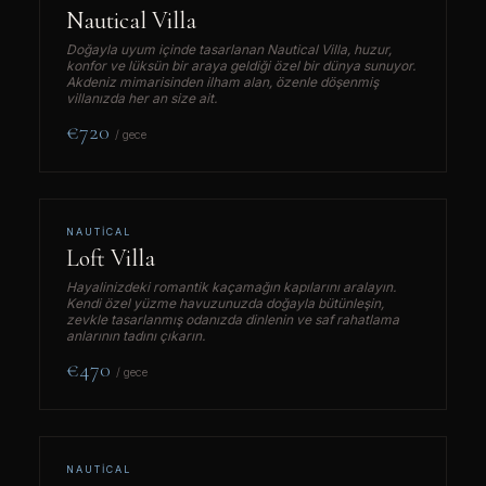
Nautical Villa
Doğayla uyum içinde tasarlanan
Nautical Villa
, huzur,
konfor ve lüksün bir araya geldiği özel bir dünya sunuyor.
Akdeniz mimarisinden ilham alan, özenle döşenmiş
villanızda her an size ait.
€720
/ gece
NAUTICAL
Loft Villa
Hayalinizdeki romantik kaçamağın kapılarını aralayın.
Kendi özel yüzme havuzunuzda doğayla bütünleşin,
zevkle tasarlanmış odanızda dinlenin ve saf rahatlama
anlarının tadını çıkarın.
€470
/ gece
NAUTICAL