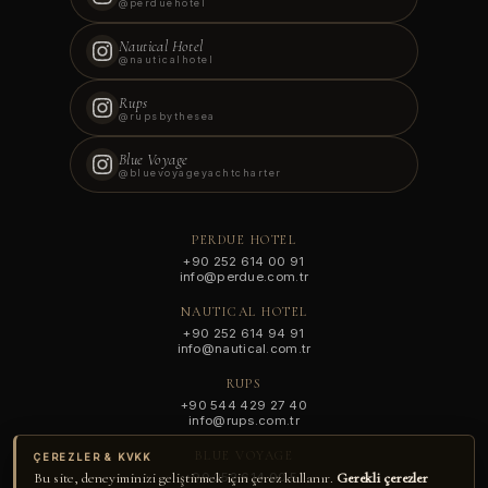
@perduehotel
—
—
Nautical Hotel
€0.00
@nauticalhotel
TOPLAM
Rups
@rupsbythesea
◆
Blue Voyage
@bluevoyageyachtcharter
Güvenli ödeme partnerimize yönlendirileceksiniz.
PERDUE HOTEL
Ödeme onaylandığında, rezervasyon belgenizi e-posta
+90 252 614 00 91
info@perdue.com.tr
ile göndereceğiz.
NAUTICAL HOTEL
+90 252 614 94 91
🔒
GÜVENLI ÖDEME · SSL · 3-D SECURE
info@nautical.com.tr
RUPS
ÖDEMEYE DEVAM EDIN ·
€0.00
+90 544 429 27 40
info@rups.com.tr
BLUE VOYAGE
ÇEREZLER & KVKK
+90 252 614 00 51
Bu site, deneyiminizi geliştirmek için çerez kullanır.
Gerekli çerezler