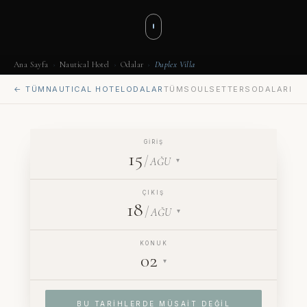
Ana Sayfa
›
Nautical Hotel
›
Odalar
›
Duplex Villa
← TÜM
NAUTICAL HOTEL
ODALAR
TÜM
SOULSETTERS
ODALARI
GIRIŞ
15
/
AĞU
▾
ÇIKIŞ
18
/
AĞU
▾
KONUK
02
▾
BU TARIHLERDE MÜSAIT DEĞIL