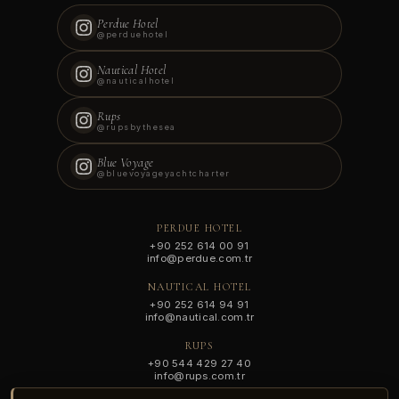
Perdue Hotel
GECE
MISAFIR
@perduehotel
—
—
Nautical Hotel
€0.00
@nauticalhotel
TOPLAM
Rups
@rupsbythesea
◆
Blue Voyage
@bluevoyageyachtcharter
Güvenli ödeme partnerimize yönlendirileceksiniz.
PERDUE HOTEL
Ödeme onaylandığında, rezervasyon belgenizi e-posta
+90 252 614 00 91
info@perdue.com.tr
ile göndereceğiz.
NAUTICAL HOTEL
+90 252 614 94 91
🔒
GÜVENLI ÖDEME · SSL · 3-D SECURE
info@nautical.com.tr
RUPS
ÖDEMEYE DEVAM EDIN ·
€0.00
+90 544 429 27 40
info@rups.com.tr