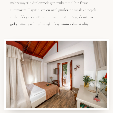
mahremiyetle dinlenmek için mükemmel bir fırsat
sunuyoruz. Hayatınızın en özel günlerine sıcak ve neşeli
anılar ekleyerek,
Stone House Horizon
taşa, denize ve
gökyüzüne yazılmış bir aşk hikayesinin sahnesi oluyor.