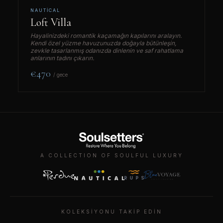
NAUTICAL
Loft Villa
Hayalinizdeki romantik kaçamağın kapılarını aralayın.
Kendi özel yüzme havuzunuzda doğayla bütünleşin,
zevkle tasarlanmış odanızda dinlenin ve saf rahatlama
anlarının tadını çıkarın.
€470
/ gece
A COLLECTION OF SOULFUL LUXURY
KONAKLAMANIZI AYIRTIN
—
—
KOLEKSIYONU TAKIP EDIN
GIRIŞ
ÇIKIŞ
—
—