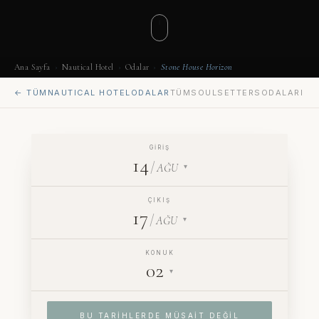
Ana Sayfa
›
Nautical Hotel
›
Odalar
›
Stone House Horizon
← TÜM
NAUTICAL HOTEL
ODALAR
TÜM
SOULSETTERS
ODALARI
GIRIŞ
14
/
AĞU
▾
ÇIKIŞ
17
/
AĞU
▾
KONUK
02
▾
BU TARIHLERDE MÜSAIT DEĞIL