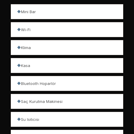
Mini Bar
◆
Wi-Fi
◆
Klima
◆
Kasa
◆
Bluetooth Hoparlör
◆
Saç Kurutma Makinesi
◆
Su Isıtıcısı
◆