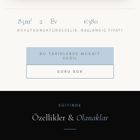
85m²
2
Ev
€380
BOYUT
KONUK
TÜR
GECELIK, BAŞLANGIÇ FIYATI
BU TARIHLERDE MÜSAIT
DEĞIL
SORU SOR
SÜITINDE
Özellikler &
Olanaklar