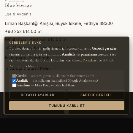
Blue Voyage
Ege & Akdeniz
Liman Başkanlığı Karşısı, Büyük İskele, Fethiye 48300
+90 252 614 00 51
WhatsApp · +90 252 614 00 51
ÇEREZLER & KVKK
info@bluevoyageyachtcharter.com
Bu site, deneyiminizi geliştirmek için çerez kullanır.
Gerekli çerezler
sitenin çalışması için zorunludur.
Analitik
ve
pazarlama
çerezleri ise
Instagram
·
Facebook
sizin onayınızla aktif olur. Detaylar için
Çerez Politikası
ve
KVKK
Aydınlatma Metni
.
→ Siteyi Ziyaret Edin
Gerekli
— oturum, güvenlik, dil tercihi (her zaman aktif)
Analitik
— site kullanım istatistikleri (Google Analytics vb.)
Pazarlama
— Meta Pixel, yeniden hedefleme
DETAYLI AYARLAR
SADECE GEREKLI
TÜMÜNÜ KABUL ET
●
Faralya, Fethiye — Türkiye'nin Turkuaz Kıyısı