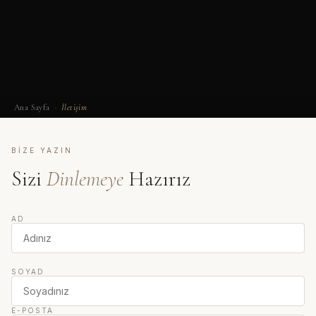
Ana Sayfa
›
İletişim
BIZE YAZIN
Sizi
Dinlemeye
Hazırız
AD
SOYAD
E-POSTA