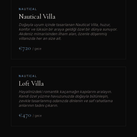
NAUTICAL
Nautical Villa
Doğayla uyum içinde tasarlanan
Nautical Villa
, huzur,
konfor ve lüksün bir araya geldiği özel bir dünya sunuyor.
Akdeniz mimarisinden ilham alan, özenle döşenmiş
villanızda her an size ait.
€720
/ gece
NAUTICAL
Loft Villa
Hayalinizdeki romantik kaçamağın kapılarını aralayın.
Kendi özel yüzme havuzunuzda doğayla bütünleşin,
zevkle tasarlanmış odanızda dinlenin ve saf rahatlama
anlarının tadını çıkarın.
€470
/ gece