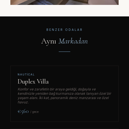
BENZER ODALAR
Aynı
Markadan
NAUTICAL
Duplex Villa
Konfor ve zarafetin bir araya geldiği, doğayla ve
kendinizle yeniden bağ kurmanıza olanak tanıyan özel bir
yaşam alanı. İki kat, panoramik deniz manzarası ve özel
havuz.
€560
/ gece