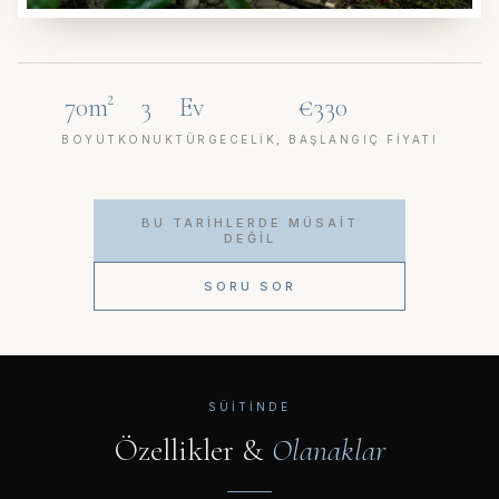
70m²
3
Ev
€330
BOYUT
KONUK
TÜR
GECELIK, BAŞLANGIÇ FIYATI
BU TARIHLERDE MÜSAIT
DEĞIL
SORU SOR
SÜITINDE
Özellikler &
Olanaklar