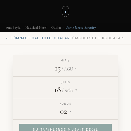
Ana Sayfa
›
Nautical Hotel
›
Odalar
›
Stone House Serenity
← TÜM
NAUTICAL HOTEL
ODALAR
TÜM
SOULSETTERS
ODALARI
GIRIŞ
15
/
AĞU
▾
ÇIKIŞ
18
/
AĞU
▾
KONUK
02
▾
BU TARIHLERDE MÜSAIT DEĞIL