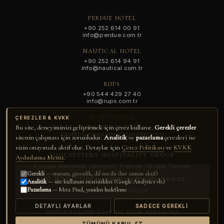
Güvenli ödeme partnerimize yönlendirileceksiniz.
PERDUE HOTEL
Ödeme onaylandığında, rezervasyon belgenizi e-posta
+90 252 614 00 91
info@perdue.com.tr
ile göndereceğiz.
NAUTICAL HOTEL
+90 252 614 94 91
🔒
GÜVENLI ÖDEME · SSL · 3-D SECURE
info@nautical.com.tr
RUPS
ÖDEMEYE DEVAM EDIN ·
€0.00
+90 544 429 27 40
info@rups.com.tr
BLUE VOYAGE
ÇEREZLER & KVKK
Bu site, deneyiminizi geliştirmek için çerez kullanır.
Gerekli çerezler
+90 252 614 00 51
info@bluevoyageyachtcharter.com
sitenin çalışması için zorunludur.
Analitik
ve
pazarlama
çerezleri ise
sizin onayınızla aktif olur. Detaylar için
Çerez Politikası
ve
KVKK
SOULSETTERS HOSPITALITY GROUP
Aydınlatma Metni
.
Faralya Mahallesi, Uzunyurt · Fethiye / Muğla, Türkiye
Gerekli
— oturum, güvenlik, dil tercihi (her zaman aktif)
+90 252 642 1234
·
reservations@soulsetters.co
Analitik
— site kullanım istatistikleri (Google Analytics vb.)
Pazarlama
— Meta Pixel, yeniden hedefleme
Felsefe
·
Günce
·
İletişim
DETAYLI AYARLAR
SADECE GEREKLI
Gizlilik
·
Koşullar
·
Çerezler
·
KVKK Aydınlatma
© 2026
Soulsetters
. Tüm hakları saklıdır.