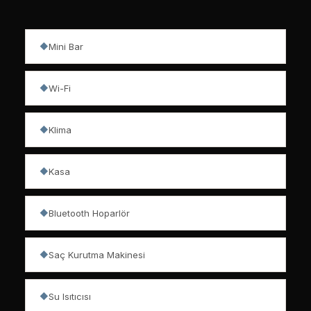
Mini Bar
◆
Wi-Fi
◆
Klima
◆
Kasa
◆
Bluetooth Hoparlör
◆
Saç Kurutma Makinesi
◆
Su Isıtıcısı
◆