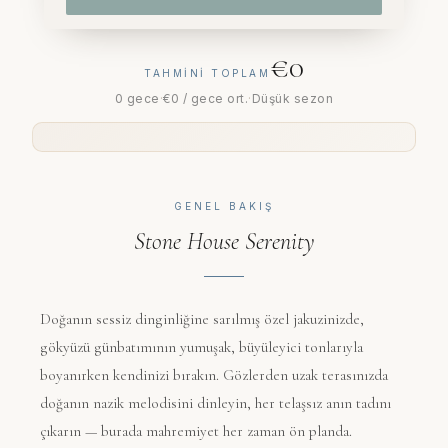
€0
TAHMINI TOPLAM
0 gece
·
€0
/ gece ort.
·
Düşük sezon
GENEL BAKIŞ
Stone House Serenity
Doğanın sessiz dinginliğine sarılmış özel jakuzinizde,
gökyüzü günbatımının yumuşak, büyüleyici tonlarıyla
boyanırken kendinizi bırakın. Gözlerden uzak terasınızda
doğanın nazik melodisini dinleyin, her telaşsız anın tadını
çıkarın — burada mahremiyet her zaman ön planda.