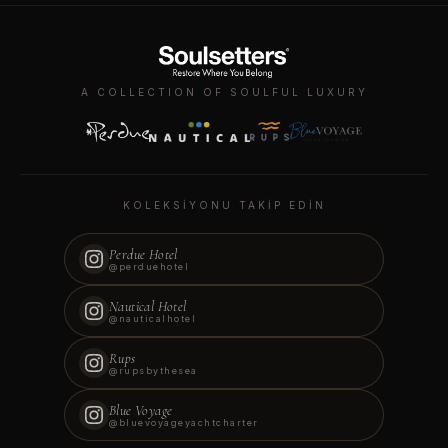
A COLLECTION OF SOULFUL LUXURY
KONAKLAMANIZI AYIRTIN
—
—
KOLEKSIYONU TAKIP EDIN
GIRIŞ
ÇIKIŞ
—
—
Perdue Hotel
GECE
MISAFIR
@perduehotel
—
—
Nautical Hotel
€0.00
@nauticalhotel
TOPLAM
Rups
@rupsbythesea
◆
Blue Voyage
@bluevoyageyachtcharter