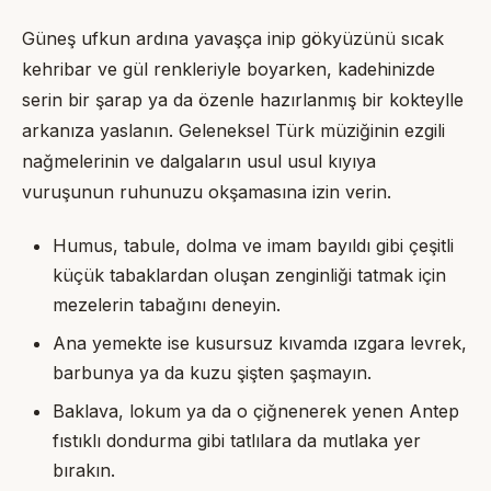
Güneş ufkun ardına yavaşça inip gökyüzünü sıcak
kehribar ve gül renkleriyle boyarken, kadehinizde
serin bir şarap ya da özenle hazırlanmış bir kokteylle
arkanıza yaslanın. Geleneksel Türk müziğinin ezgili
nağmelerinin ve dalgaların usul usul kıyıya
vuruşunun ruhunuzu okşamasına izin verin.
Humus, tabule, dolma ve imam bayıldı gibi çeşitli
küçük tabaklardan oluşan zenginliği tatmak için
mezelerin tabağını deneyin.
Ana yemekte ise kusursuz kıvamda ızgara levrek,
barbunya ya da kuzu şişten şaşmayın.
Baklava, lokum ya da o çiğnenerek yenen Antep
fıstıklı dondurma gibi tatlılara da mutlaka yer
bırakın.