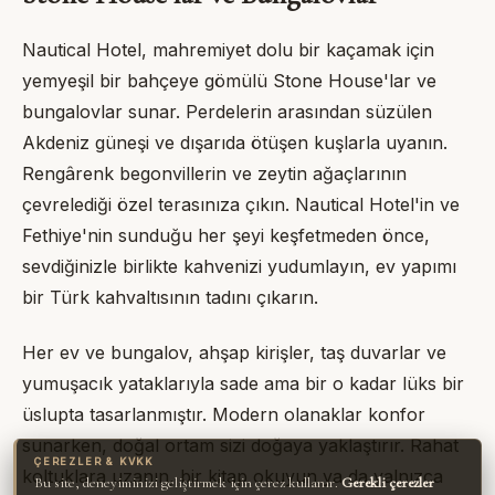
Nautical Hotel, mahremiyet dolu bir kaçamak için
yemyeşil bir bahçeye gömülü
Stone House
'lar ve
bungalovlar sunar. Perdelerin arasından süzülen
Akdeniz güneşi ve dışarıda ötüşen kuşlarla uyanın.
Rengârenk begonvillerin ve zeytin ağaçlarının
çevrelediği özel terasınıza çıkın.
Nautical Hotel
'in ve
Fethiye'nin sunduğu her şeyi keşfetmeden önce,
sevdiğinizle birlikte kahvenizi yudumlayın, ev yapımı
bir Türk kahvaltısının tadını çıkarın.
Her ev ve bungalov, ahşap kirişler, taş duvarlar ve
yumuşacık yataklarıyla sade ama bir o kadar lüks bir
üslupta tasarlanmıştır. Modern olanaklar konfor
sunarken, doğal ortam sizi doğaya yaklaştırır. Rahat
ÇEREZLER & KVKK
koltuklara uzanın, bir kitap okuyun ya da yalnızca
Bu site, deneyiminizi geliştirmek için çerez kullanır.
Gerekli çerezler