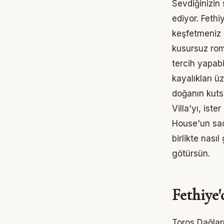
Sevdiğinizin
ediyor. Feth
keşfetmeniz 
kusursuz rom
tercih yapabi
kayalıkları 
doğanın kutsa
Villa
'yı, iste
House
'un sa
birlikte nası
götürsün.
Fethiye'
Toros Dağları