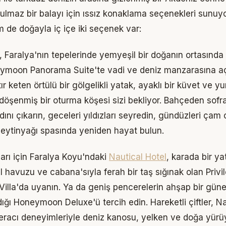
ulmaz bir balayı için ıssız konaklama seçenekleri sunuyo
 de doğayla iç içe iki seçenek var:
, Faralya'nın tepelerinde yemyeşil bir doğanın ortasında s
ymoon Panorama Suite
'te vadi ve deniz manzarasına aç
çıtır keten örtülü bir gölgelikli yatak, ayaklı bir küvet ve 
 döşenmiş bir oturma köşesi sizi bekliyor. Bahçeden sof
adını çıkarın, geceleri yıldızları seyredin, gündüzleri ça
eytinyağı spasında yeniden hayat bulun.
arı için Faralya Koyu'ndaki
Nautical Hotel
, karada bir y
l havuzu ve cabana'sıyla ferah bir taş sığınak olan
Privi
illa
'da uyanın. Ya da geniş pencerelerin ahşap bir gü
dığı
Honeymoon Deluxe
'ü tercih edin. Hareketli çiftler,
Na
eracı deneyimleriyle deniz kanosu, yelken ve doğa yür