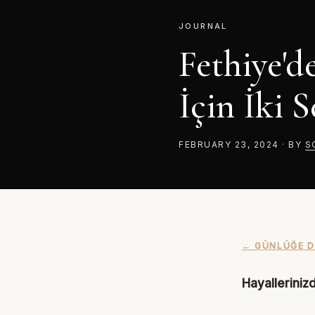
JOURNAL
Fethiye'd
İçin İki 
FEBRUARY 23, 2024
·
BY
S
← GÜNLÜĞE 
Hayalleriniz