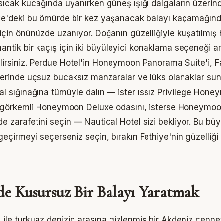
 sıcak kucağında uyanırken güneş ışığı dalgaların üzerin
iye'deki bu ömürde bir kez yaşanacak balayı kaçamağın
için önünüzde uzanıyor. Doğanın güzelliğiyle kuşatılmış 
antik bir kaçış için iki büyüleyici konaklama seçeneği a
lirsiniz.
Perdue Hotel
'in
Honeymoon Panorama Suite
'i, 
üzerinde uçsuz bucaksız manzaralar ve lüks olanaklar sun
l sığınağına tümüyle dalın — ister ıssız
Privilege Hone
r görkemli
Honeymoon Deluxe
odasını, isterse Honeymo
de zarafetini seçin —
Nautical Hotel
sizi bekliyor. Bu bü
l geçirmeyi seçerseniz seçin, bırakın Fethiye'nin güzelliği s
de Kusursuz Bir Balayı Yaratmak
 ile turkuaz denizin arasına gizlenmiş bir Akdeniz cennet