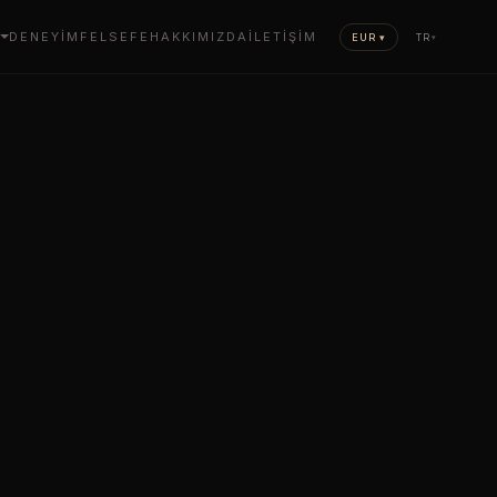
DENEYIM
FELSEFE
HAKKIMIZDA
İLETIŞIM
EUR ▾
TR
▾