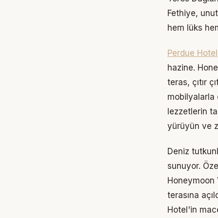
Fethiye, unut
hem lüks hem
Perdue Hotel
hazine.
Hone
teras, çıtır 
mobilyalarla
lezzetlerin t
yürüyün ve z
Deniz tutkunl
sunuyor. Öze
Honeymoon V
terasına açıl
Hotel
'in mac