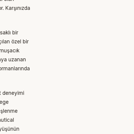
r. Karşınızda
aklı bir
ılan özel bir
yumuşacık
raya uzanan
m ormanlarında
at deneyimi
lege
neşlenme
utical
üyüşünün