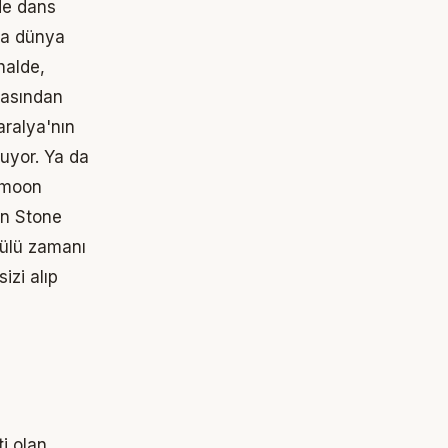
de dans
da dünya
halde,
rasından
Faralya'nın
uyor. Ya da
ymoon
on
Stone
yülü zamanı
izi alıp
i olan