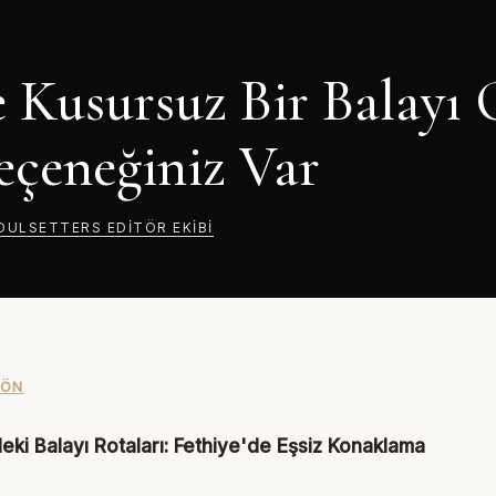
e Kusursuz Bir Balayı
Seçeneğiniz Var
OULSETTERS
EDITÖR EKIBI
DÖN
deki Balayı Rotaları: Fethiye'de Eşsiz Konaklama