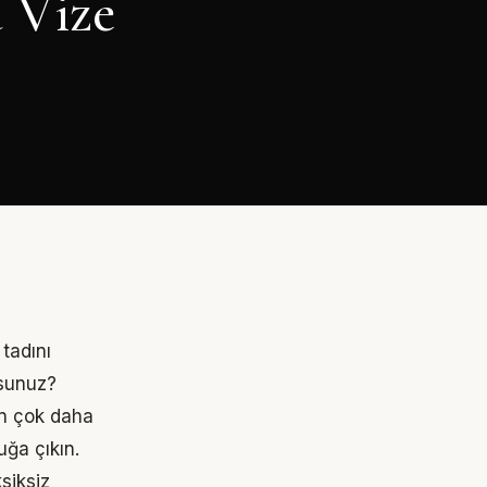
 Vize
tadını
rsunuz?
an çok daha
uğa çıkın.
siksiz