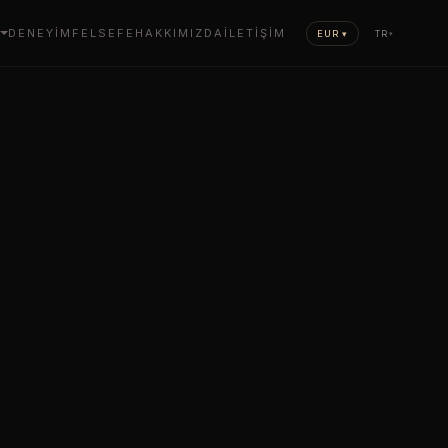
DENEYIM
FELSEFE
HAKKIMIZDA
İLETIŞIM
EUR ▾
TR
▾