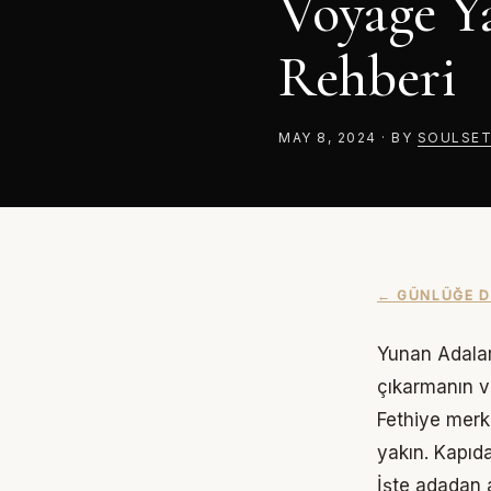
Voyage
Ya
Rehberi
MAY 8, 2024
·
BY
SOULSE
← GÜNLÜĞE 
Yunan Adalar
çıkarmanın v
Fethiye merk
yakın. Kapıda
İşte adadan 