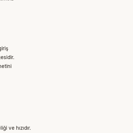
iriş
esidir.
etini
ği ve hızıdır.