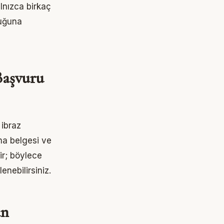
alnızca birkaç
luğuna
Başvuru
 ibraz
ma belgesi ve
tir; böylece
enebilirsiniz.
an