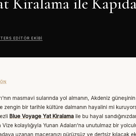
t Kiralama ile Kapıda
TTERS
EDITÖR EKIBI
DÖN
ı'nın masmavi sularında yol almanın, Akdeniz güneşinin 
e zengin bir tarihle kültüre dalmanın hayalini mi kuruyo
ezli
Blue Voyage
Yat Kiralama
ile bu hayal sandığınızd
 Vize kolaylığıyla Yunan Adaları'na unutulmaz bir yolcul
adaya uzanan maceranızı pürüzsüz ve dertsiz kılacak ek