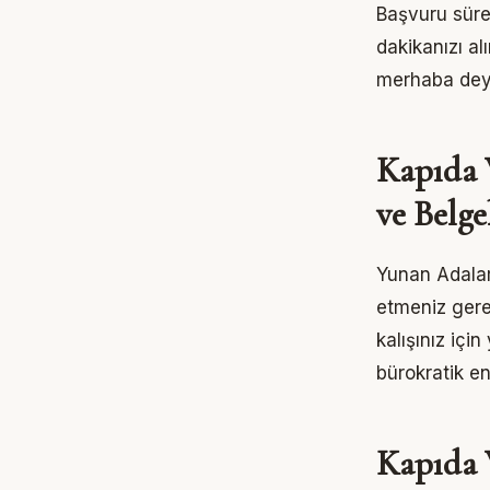
Başvuru sürec
dakikanızı a
merhaba dey
Kapıda 
ve Belge
Yunan Adaları
etmeniz gerek
kalışınız içi
bürokratik en
Kapıda V