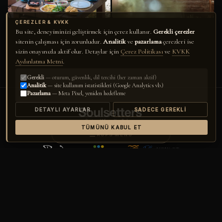
ÇEREZLER & KVKK
Bu site, deneyiminizi geliştirmek için çerez kullanır.
Gerekli çerezler
sitenin çalışması için zorunludur.
Analitik
ve
pazarlama
çerezleri ise
sizin onayınızla aktif olur. Detaylar için
Çerez Politikası
ve
KVKK
Aydınlatma Metni
.
Gerekli
— oturum, güvenlik, dil tercihi (her zaman aktif)
Analitik
— site kullanım istatistikleri (Google Analytics vb.)
Pazarlama
— Meta Pixel, yeniden hedefleme
DETAYLI AYARLAR
SADECE GEREKLI
TÜMÜNÜ KABUL ET
A COLLECTION OF SOULFUL LUXURY
☰
RUPS
MENÜ
KOLEKSIYONU TAKIP EDIN
Perdue Hotel
@perduehotel