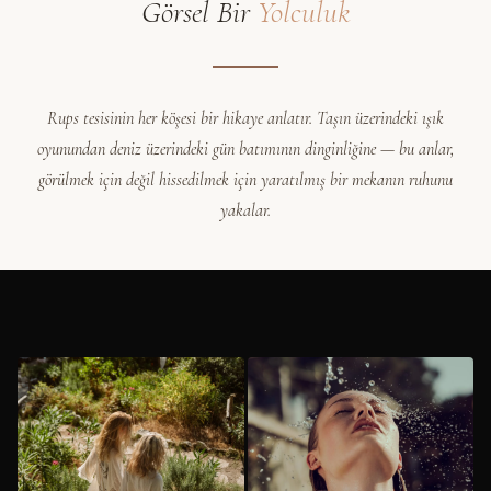
Görsel Bir
Yolculuk
Rups
tesisinin her köşesi bir hikaye anlatır. Taşın üzerindeki ışık
oyunundan deniz üzerindeki gün batımının dinginliğine — bu anlar,
görülmek için değil hissedilmek için yaratılmış bir mekanın ruhunu
yakalar.