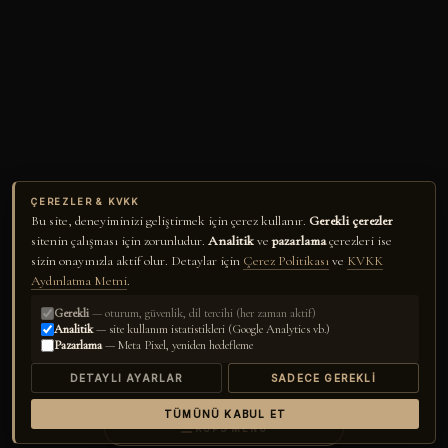
ÇEREZLER & KVKK
Bu site, deneyiminizi geliştirmek için çerez kullanır.
Gerekli çerezler
sitenin çalışması için zorunludur.
Analitik
ve
pazarlama
çerezleri ise
sizin onayınızla aktif olur. Detaylar için
Çerez Politikası
ve
KVKK
Aydınlatma Metni
.
Gerekli
— oturum, güvenlik, dil tercihi (her zaman aktif)
Analitik
— site kullanım istatistikleri (Google Analytics vb.)
Pazarlama
— Meta Pixel, yeniden hedefleme
DETAYLI AYARLAR
SADECE GEREKLI
TÜMÜNÜ KABUL ET
☰
RUPS
MENÜ