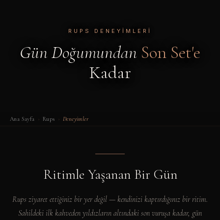
RUPS
DENEYIMLERI
Gün Doğumundan
Son Set'e
Kadar
Ana Sayfa
›
Rups
›
Deneyimler
Ritimle Yaşanan Bir Gün
Rups
ziyaret ettiğiniz bir yer değil — kendinizi kaptırdığınız bir ritim.
Sahildeki ilk kahveden yıldızların altındaki son vuruşa kadar, gün