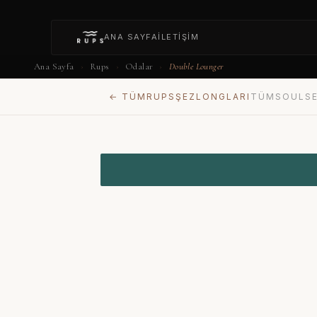
ANA SAYFA
İLETIŞIM
Ana Sayfa
Rups
Odalar
Double Lounger
›
›
›
← TÜM
RUPS
ŞEZLONGLARI
TÜM
SOULS