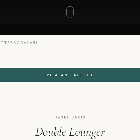
ETTERS
ODALARI
BU ALANI TALEP ET
GENEL BAKIŞ
Double Lounger